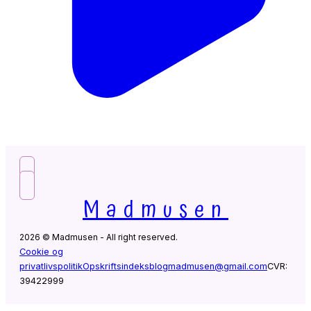
Madmusen
2026 © Madmusen - All right reserved.
Cookie og
privatlivspolitik
Opskriftsindeks
blogmadmusen@gmail.com
CVR:
39422999