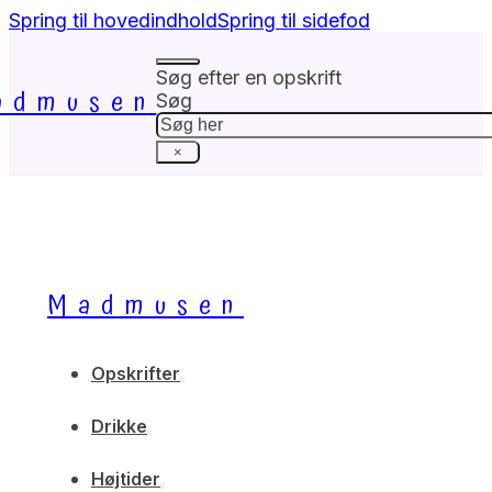
Spring til hovedindhold
Spring til sidefod
Søg efter en opskrift
admusen
Søg
×
Madmusen
Opskrifter
Drikke
Højtider