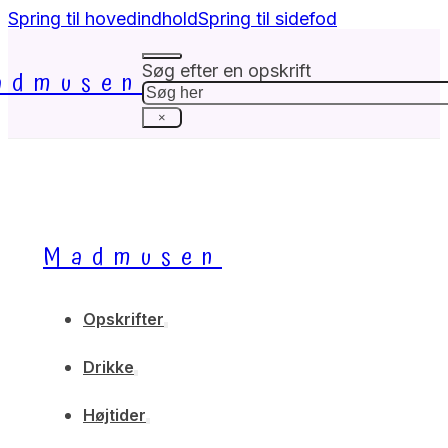
Spring til hovedindhold
Spring til sidefod
Søg efter en opskrift
admusen
Søg
×
Madmusen
Opskrifter
Drikke
Højtider