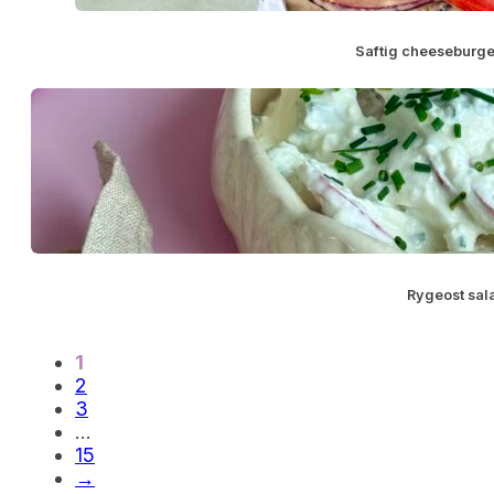
Saftig cheeseburger
Rygeost sal
1
2
3
…
15
→