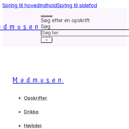
Spring til hovedindhold
Spring til sidefod
Søg efter en opskrift
admusen
Søg
×
Madmusen
Opskrifter
Drikke
Højtider