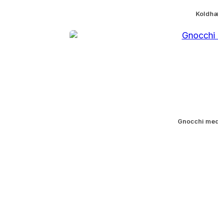
Koldhæ
Gnocchi med