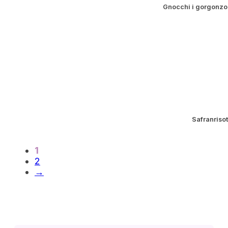
Gnocchi i gorgonzo
Safranrisot
1
2
→