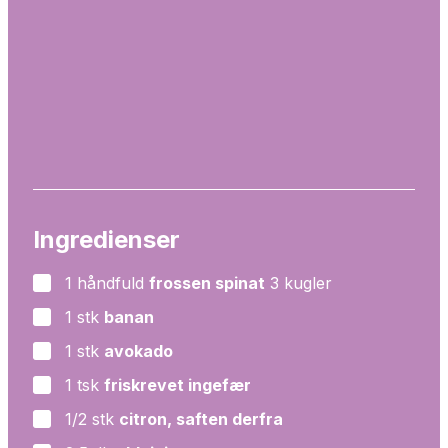
Ingredienser
1
håndfuld
frossen spinat
3 kugler
▢
1
stk
banan
▢
1
stk
avokado
▢
1
tsk
friskrevet ingefær
▢
1/2
stk
citron, saften derfra
▢