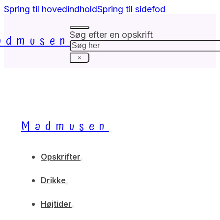
Spring til hovedindhold
Spring til sidefod
Søg efter en opskrift
admusen
Søg
×
Madmusen
Opskrifter
Drikke
Højtider