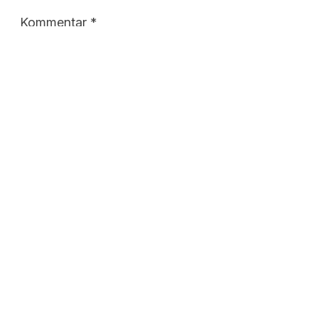
Kommentar
*
Er du vild med mad?
Tilmeld dig Madmusens
nyhedsbrev
Tilmeld dig