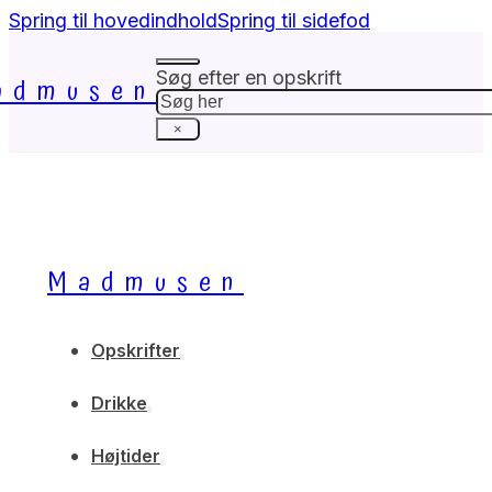
Spring til hovedindhold
Spring til sidefod
Søg efter en opskrift
admusen
Søg
×
Madmusen
Opskrifter
Drikke
Højtider