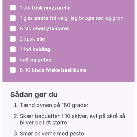
1
stk
frisk mozzarella
▢
1
glas
pesto
frit valg- jeg brugte rød og grøn
▢
8
stk
cherrytomater
▢
2
spsk
olie
▢
1
fed
hvidløg
▢
salt og peber
▢
8-10
blade
friske basilikums
▢
Sådan gør du
Tænd ovnen på 180 grader
Skær baguetten i 10 skiver, evt på skrå så
bliver de lidt større
Smør skiverne med pesto