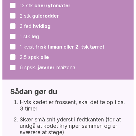
12
stk
cherrytomater
▢
2
stk
gulerødder
▢
3
fed
hvidløg
▢
1
stk
løg
▢
1
kvist
frisk timian eller 2. tsk tørret
▢
2,5
spsk
olie
▢
6
spsk.
jævner
maizena
▢
Sådan gør du
Hvis kødet er frossent, skal det tø op i ca.
3 timer
Skær små snit yderst i fedtkanten (for at
undgå at kødet krymper sammen og er
sværere at stege)