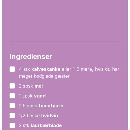
Ingredienser
4
stk
kalveskanke
eller 1-2 mere, hvis du har
▢
meget kødglade gæster
2
spsk
mel
▢
1
spsk
vand
▢
2,5
spsk
tomatpuré
▢
1/2
flaske
hvidvin
▢
2
stk
laurbærblade
▢