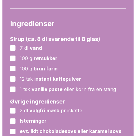
Ingredienser
Sirup (ca. 8 dl svarende til 8 glas)
7
dl
vand
▢
100
g
rørsukker
▢
100
g
brun farin
▢
12
tsk
instant kaffepulver
▢
1
tsk
vanille paste
eller korn fra en stang
▢
Øvrige ingredienser
2
dl
valgfri mælk
pr iskaffe
▢
Isterninger
▢
evt. lidt chokoladesovs eller karamel sovs
▢