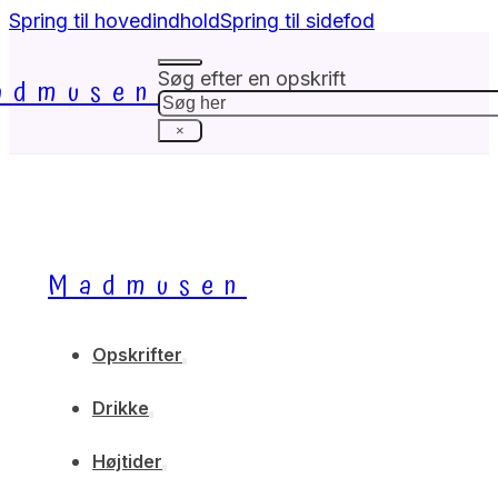
Spring til hovedindhold
Spring til sidefod
Søg efter en opskrift
admusen
Søg
×
Madmusen
Opskrifter
Drikke
Højtider