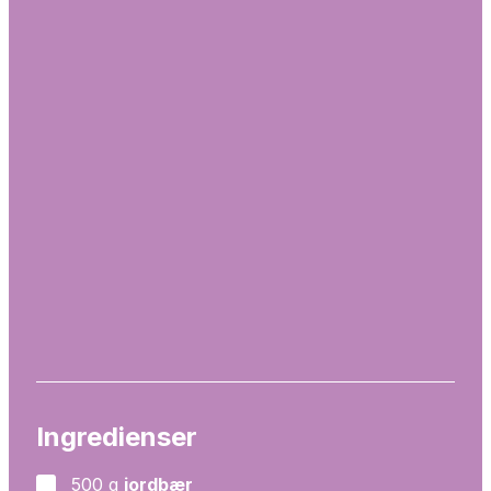
Ingredienser
500
g
jordbær
▢