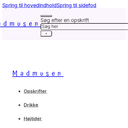
Spring til hovedindhold
Spring til sidefod
Søg efter en opskrift
admusen
Søg
×
Madmusen
Opskrifter
Drikke
Højtider