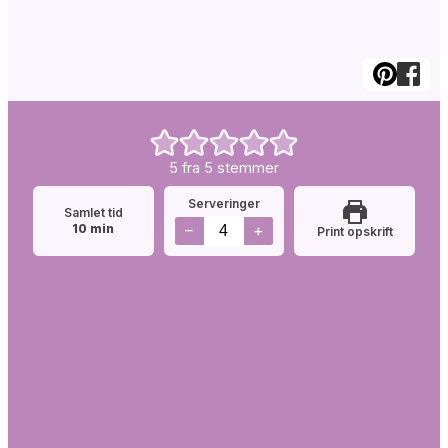
5
fra
5
stemmer
Serveringer
Samlet tid
minutter
–
+
10
min
Print opskrift