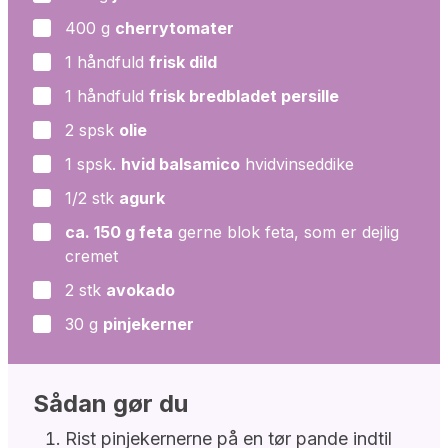
400
g
cherrytomater
▢
1
håndfuld
frisk dild
▢
1
håndfuld
frisk bredbladet persille
▢
2
spsk
olie
▢
1
spsk.
hvid balsamico
hvidvinseddike
▢
1/2
stk
agurk
▢
ca. 150 g feta
gerne blok feta, som er dejlig
▢
cremet
2
stk
avokado
▢
30
g
pinjekerner
▢
Sådan gør du
Rist pinjekernerne på en tør pande indtil