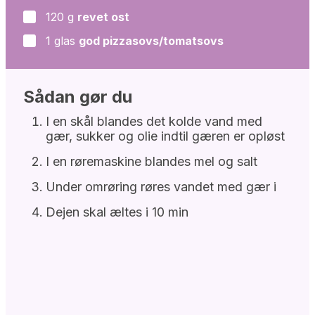
120
g
revet ost
▢
1
glas
god pizzasovs/tomatsovs
▢
Sådan gør du
I en skål blandes det kolde vand med
gær, sukker og olie indtil gæren er opløst
I en røremaskine blandes mel og salt
Under omrøring røres vandet med gær i
Dejen skal æltes i 10 min