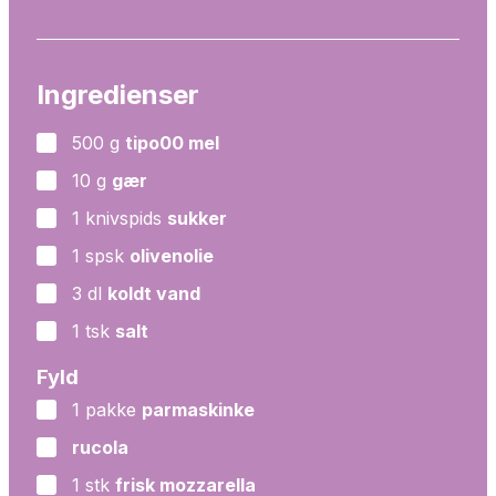
Ingredienser
500
g
tipo00 mel
▢
10
g
gær
▢
1
knivspids
sukker
▢
1
spsk
olivenolie
▢
3
dl
koldt vand
▢
1
tsk
salt
▢
Fyld
1
pakke
parmaskinke
▢
rucola
▢
1
stk
frisk mozzarella
▢