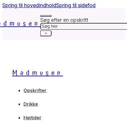
Spring til hovedindhold
Spring til sidefod
Søg efter en opskrift
admusen
Søg
×
Madmusen
Opskrifter
Drikke
Højtider