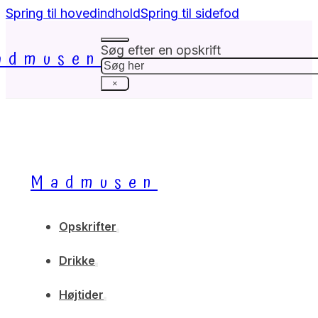
Spring til hovedindhold
Spring til sidefod
Søg efter en opskrift
admusen
Søg
×
Madmusen
Opskrifter
Drikke
Højtider