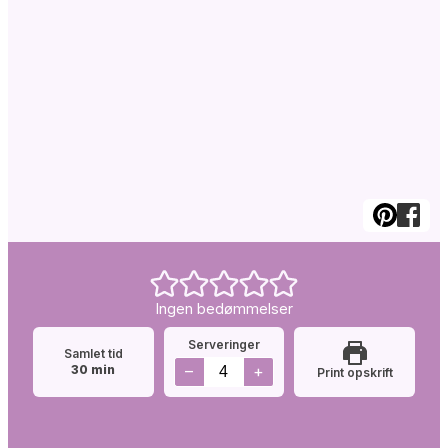
Ingen bedømmelser
Serveringer
Samlet tid
minutter
–
+
30
min
Print opskrift