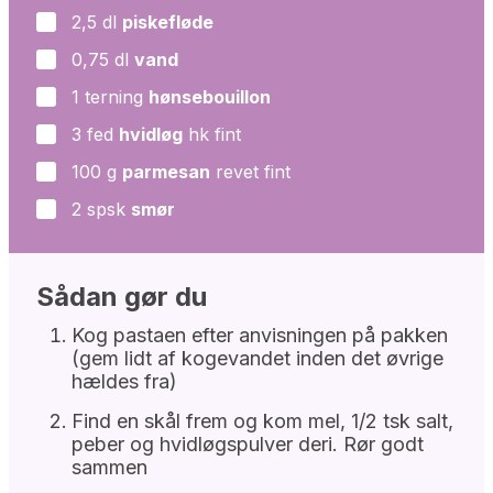
2,5
dl
piskefløde
▢
0,75
dl
vand
▢
1
terning
hønsebouillon
▢
3
fed
hvidløg
hk fint
▢
100
g
parmesan
revet fint
▢
2
spsk
smør
▢
Sådan gør du
Kog pastaen efter anvisningen på pakken
(gem lidt af kogevandet inden det øvrige
hældes fra)
Find en skål frem og kom mel, 1/2 tsk salt,
peber og hvidløgspulver deri. Rør godt
sammen