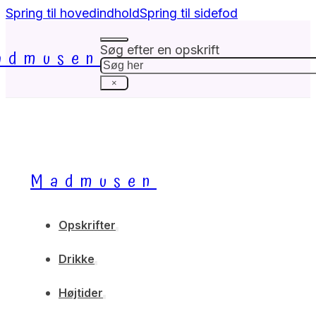
Spring til hovedindhold
Spring til sidefod
Søg efter en opskrift
admusen
Søg
×
Madmusen
Opskrifter
Drikke
Højtider