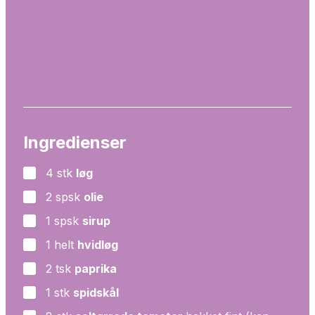
Ingredienser
4
stk
løg
▢
2
spsk
olie
▢
1
spsk
sirup
▢
1
helt
hvidløg
▢
2
tsk
paprika
▢
1
stk
spidskål
▢