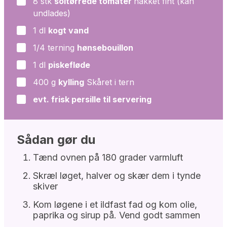
8
stk
soltørrede tomater
hakket fint (kan
▢
undlades)
1
dl
kogt vand
▢
1/4
terning
hønsebouillon
▢
1
dl
piskefløde
▢
400
g
kylling
Skåret i tern
▢
evt. frisk persille til servering
▢
Sådan gør du
Tænd ovnen på 180 grader varmluft
Skræl løget, halver og skær dem i tynde
skiver
Kom løgene i et ildfast fad og kom olie,
paprika og sirup på. Vend godt sammen