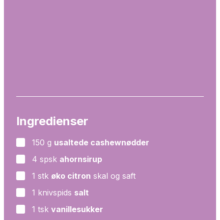
Ingredienser
150
g
usaltede cashewnødder
▢
4
spsk
ahornsirup
▢
1
stk
øko citron
skal og saft
▢
1
knivspids
salt
▢
1
tsk
vanillesukker
▢