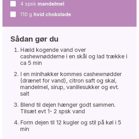
4
spsk
mandelmel
▢
110
g
hvid chokolade
▢
Sådan gør du
Hæld kogende vand over
cashewnødderne i en skål og lad trække i
ca 5 min
I en minihakker kommes cashewnødder
(drænet for vand), citron saft og skal,
mandelmel, sirup, vanillesukker og evt.
salt
Blend til dejen hænger godt sammen.
Tilsæt evt 1- 2 spsk vand
Form dejen til 12 kugler og stil på køl i 5
min