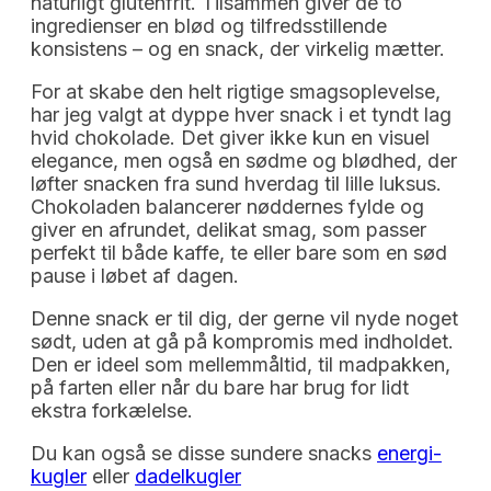
naturligt glutenfrit. Tilsammen giver de to
ingredienser en blød og tilfredsstillende
konsistens – og en snack, der virkelig mætter.
For at skabe den helt rigtige smagsoplevelse,
har jeg valgt at dyppe hver snack i et tyndt lag
hvid chokolade. Det giver ikke kun en visuel
elegance, men også en sødme og blødhed, der
løfter snacken fra sund hverdag til lille luksus.
Chokoladen balancerer nøddernes fylde og
giver en afrundet, delikat smag, som passer
perfekt til både kaffe, te eller bare som en sød
pause i løbet af dagen.
Denne snack er til dig, der gerne vil nyde noget
sødt, uden at gå på kompromis med indholdet.
Den er ideel som mellemmåltid, til madpakken,
på farten eller når du bare har brug for lidt
ekstra forkælelse.
Du kan også se disse sundere snacks
energi-
kugler
eller
dadelkugler