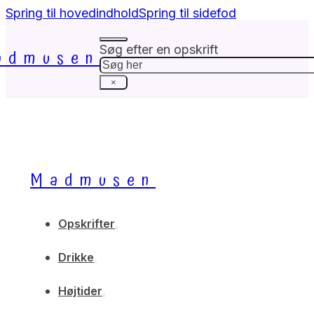
Spring til hovedindhold
Spring til sidefod
Søg efter en opskrift
admusen
Søg
×
Madmusen
Opskrifter
Drikke
Højtider