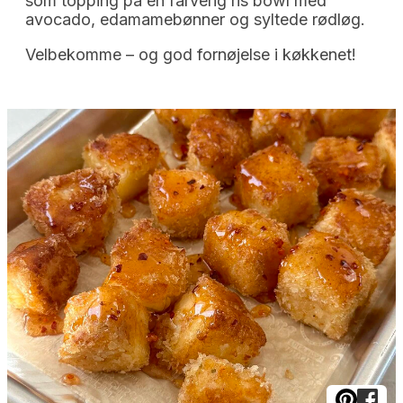
som topping på en farverig ris bowl med
avocado, edamamebønner og syltede rødløg.
Velbekomme – og god fornøjelse i køkkenet!