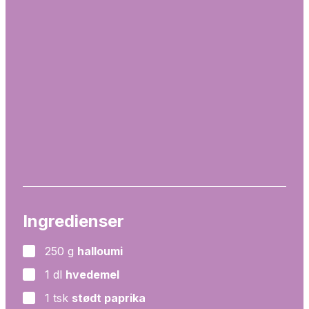
Ingredienser
250
g
halloumi
▢
1
dl
hvedemel
▢
1
tsk
stødt paprika
▢