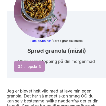
Forside
/
Brunch
/
Sprød granola (müsli)
Sprød granola (müsli)
Skøn sprød topping på din morgenmad
Gå til opskrift
Jeg er blevet helt vild med at lave min egen
granola. Det har så meget skøn smag OG du
kan selv bestemme hvilke nødder/frø der er din
favorit. Genial at bruge til morgenmad/brunch