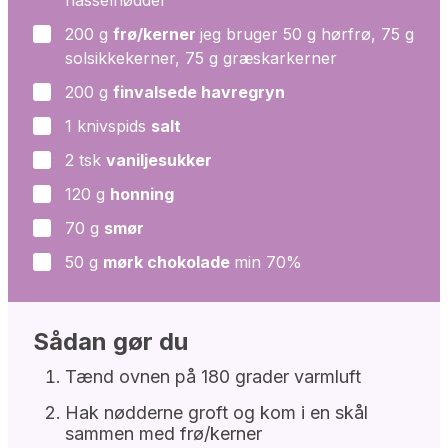
hasselnødder
200
g
frø/kerner
jeg bruger 50 g hørfrø, 75 g
▢
solsikkekerner, 75 g græskarkerner
200
g
finvalsede havregryn
▢
1
knivspids
salt
▢
2
tsk
vaniljesukker
▢
120
g
honning
▢
70
g
smør
▢
50
g
mørk chokolade
min 70%
▢
Sådan gør du
Tænd ovnen på 180 grader varmluft
Hak nødderne groft og kom i en skål
sammen med frø/kerner