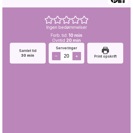
Ingen bedømmelser
Forb.
minutter
Forb. tid:
10
min
tid:
Simretid:
minutter
Ovntid
20
min
Serveringer
Samlet tid
minutter
–
+
30
min
Print opskrift