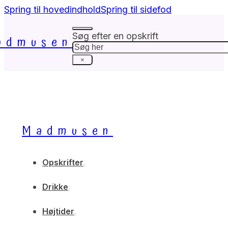
Spring til hovedindhold
Spring til sidefod
Søg efter en opskrift
admusen
Søg
×
Madmusen
Opskrifter
Drikke
Højtider