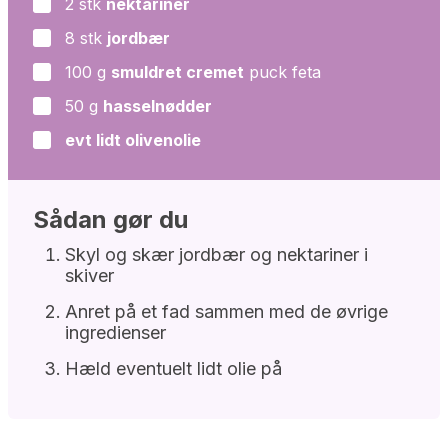
2
stk
nektariner
▢
8
stk
jordbær
▢
100
g
smuldret cremet
puck feta
▢
50
g
hasselnødder
▢
evt lidt olivenolie
▢
Sådan gør du
Skyl og skær jordbær og nektariner i
skiver
Anret på et fad sammen med de øvrige
ingredienser
Hæld eventuelt lidt olie på