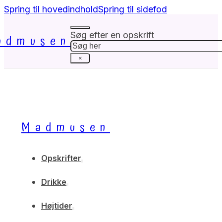
Spring til hovedindhold
Spring til sidefod
Søg efter en opskrift
admusen
Søg
×
Madmusen
Opskrifter
Drikke
Højtider