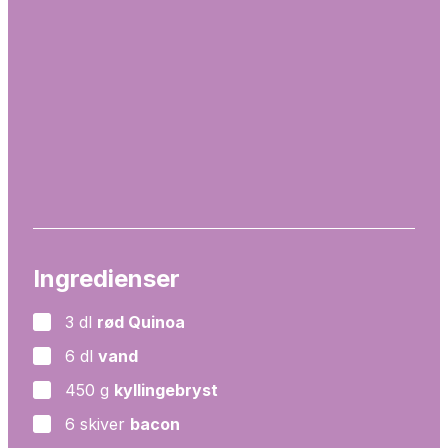
Ingredienser
3
dl
rød Quinoa
▢
6
dl
vand
▢
450
g
kyllingebryst
▢
6
skiver
bacon
▢