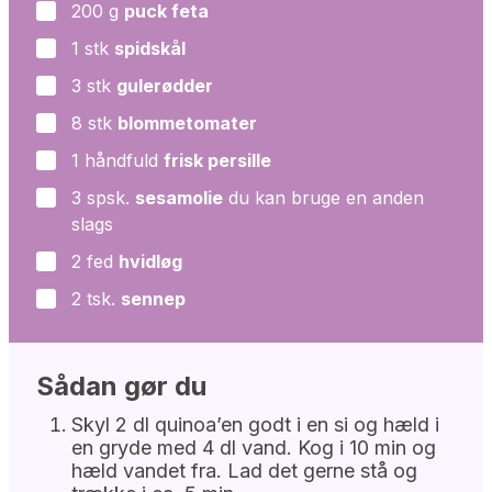
200
g
puck feta
▢
1
stk
spidskål
▢
3
stk
gulerødder
▢
8
stk
blommetomater
▢
1
håndfuld
frisk persille
▢
3
spsk.
sesamolie
du kan bruge en anden
▢
slags
2
fed
hvidløg
▢
2
tsk.
sennep
▢
Sådan gør du
Skyl 2 dl quinoa’en godt i en si og hæld i
en gryde med 4 dl vand. Kog i 10 min og
hæld vandet fra. Lad det gerne stå og