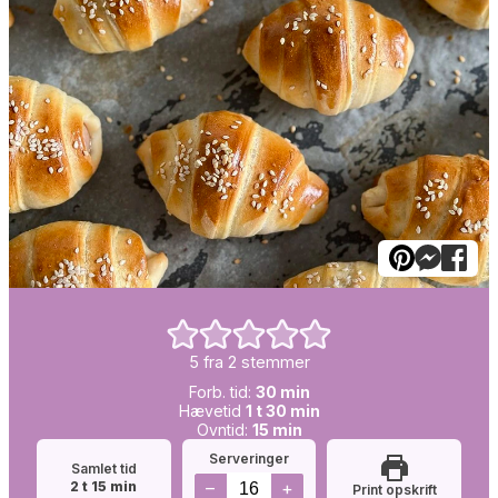
5
fra
2
stemmer
Forb.
minutter
Forb. tid:
30
min
Simretid:
tid:
time
minutter
Hævetid
1
t
30
min
Ovntid:
minutter
Ovntid:
15
min
Serveringer
Samlet tid
timer
minutter
–
+
2
t
15
min
Print opskrift