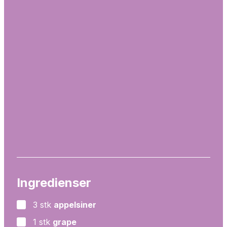
Ingredienser
3
stk
appelsiner
▢
1
stk
grape
▢