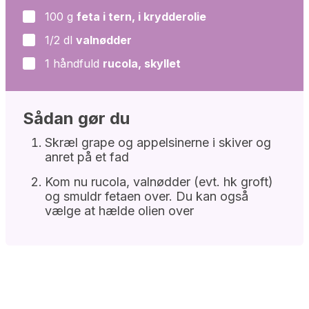
100
g
feta i tern, i krydderolie
▢
1/2
dl
valnødder
▢
1
håndfuld
rucola, skyllet
▢
Sådan gør du
Skræl grape og appelsinerne i skiver og
anret på et fad
Kom nu rucola, valnødder (evt. hk groft)
og smuldr fetaen over. Du kan også
vælge at hælde olien over