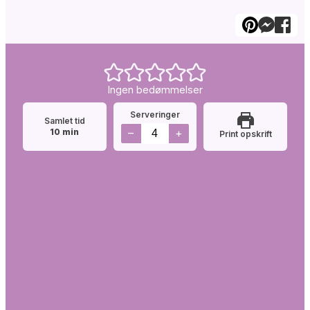
Ingen bedømmelser
Serveringer
Samlet tid
minutter
–
+
10
min
Print opskrift