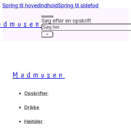
Spring til hovedindhold
Spring til sidefod
Søg efter en opskrift
admusen
Søg
×
Madmusen
Opskrifter
Drikke
Højtider