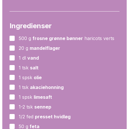
Ingredienser
500
g
frosne grønne bønner
haricots verts
▢
20
g
mandelflager
▢
1
dl
vand
▢
1
tsk
salt
▢
1
spsk
olie
▢
1
tsk
akaciehonning
▢
1
spsk
limesaft
▢
1-2
tsk
sennep
▢
1/2
fed
presset hvidløg
▢
50
g
feta
▢