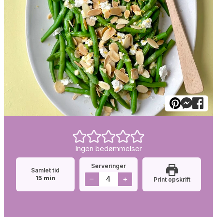
Ingen bedømmelser
Serveringer
Samlet tid
minutter
–
+
15
min
Print opskrift