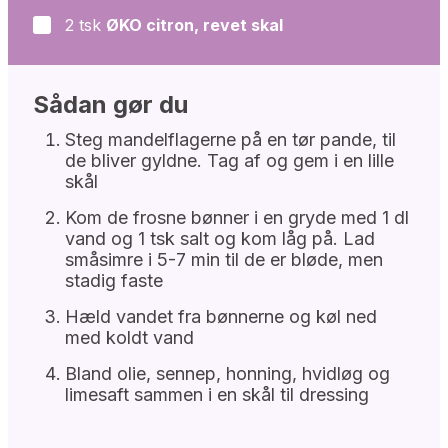
2
tsk
ØKO citron, revet skal
▢
Sådan gør du
Steg mandelflagerne på en tør pande, til
de bliver gyldne. Tag af og gem i en lille
skål
Kom de frosne bønner i en gryde med 1 dl
vand og 1 tsk salt og kom låg på. Lad
småsimre i 5-7 min til de er bløde, men
stadig faste
Hæld vandet fra bønnerne og køl ned
med koldt vand
Bland olie, sennep, honning, hvidløg og
limesaft sammen i en skål til dressing