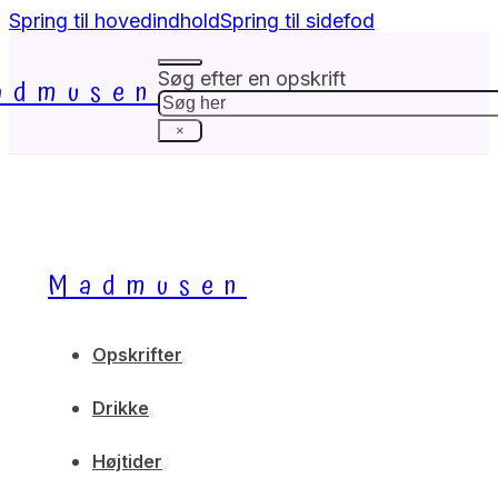
Spring til hovedindhold
Spring til sidefod
Søg efter en opskrift
admusen
Søg
×
Madmusen
Opskrifter
Drikke
Højtider