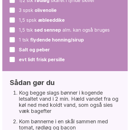
1/2
stk
rødløg
skåret i tynde skiver
▢
3
spsk
olivenolie
▢
1,5
spsk
æbleeddike
▢
1,5
tsk
sød sennep
alm. kan også bruges
▢
1
tsk
flydende honning/sirup
▢
Salt og peber
▢
evt lidt frisk persille
▢
Sådan gør du
Kog begge slags bønner i kogende
letsaltet vand i 2 min. Hæld vandet fra og
køl ned med koldt vand, som også sies
væk bagefter
Kom bønnerne i en skål sammen med
tomat, rødløg og bacon