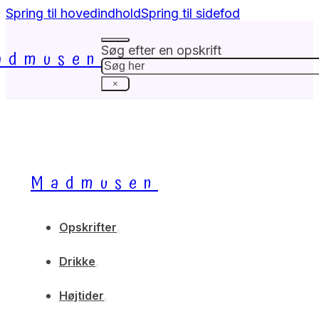
Spring til hovedindhold
Spring til sidefod
Søg efter en opskrift
admusen
Søg
×
Madmusen
Opskrifter
Drikke
Højtider