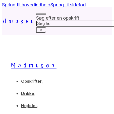
Spring til hovedindhold
Spring til sidefod
Søg efter en opskrift
admusen
Søg
×
Madmusen
Opskrifter
Drikke
Højtider