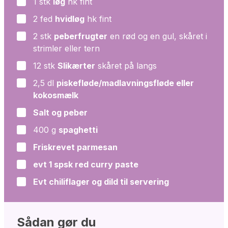
1
stk
løg
hk fint
▢
2
fed
hvidløg
hk fint
▢
2
stk
peberfrugter
en rød og en gul, skåret i
▢
strimler eller tern
12
stk
Slikærter
skåret på langs
▢
2,5
dl
piskefløde/madlavningsfløde eller
▢
kokosmælk
Salt og peber
▢
400
g
spaghetti
▢
Friskrevet parmesan
▢
evt 1 spsk red curry paste
▢
Evt chiliflager og dild til servering
▢
Sådan gør du