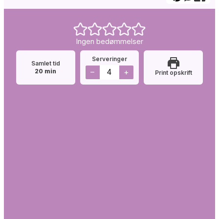
Ingen bedømmelser
Serveringer
Samlet tid
minutter
–
+
20
min
Print opskrift