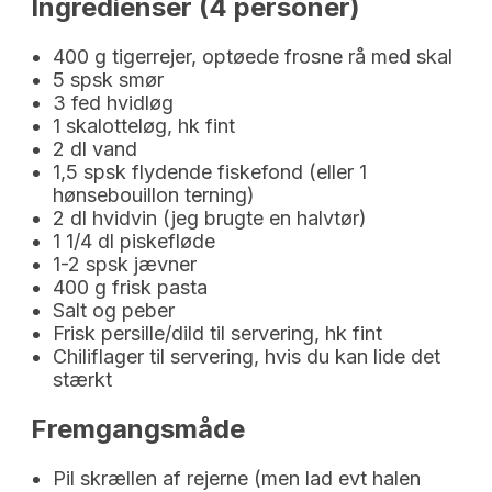
Ingredienser (4 personer)
400 g tigerrejer, optøede frosne rå med skal
5 spsk smør
3 fed hvidløg
1 skalotteløg, hk fint
2 dl vand
1,5 spsk flydende fiskefond (eller 1
hønsebouillon terning)
2 dl hvidvin (jeg brugte en halvtør)
1 1/4 dl piskefløde
1-2 spsk jævner
400 g frisk pasta
Salt og peber
Frisk persille/dild til servering, hk fint
Chiliflager til servering, hvis du kan lide det
stærkt
Fremgangsmåde
Pil skrællen af rejerne (men lad evt halen