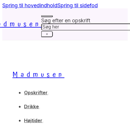
Spring til hovedindhold
Spring til sidefod
Søg efter en opskrift
admusen
Søg
×
Madmusen
Opskrifter
Drikke
Højtider