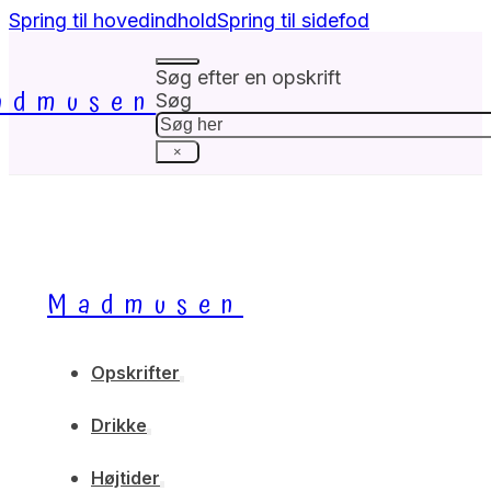
Spring til hovedindhold
Spring til sidefod
Søg efter en opskrift
admusen
Søg
×
Madmusen
Opskrifter
Drikke
Højtider