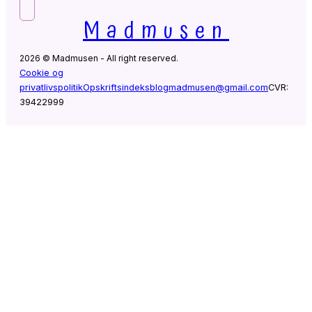
Madmusen
2026 © Madmusen - All right reserved.
Cookie og
privatlivspolitik
Opskriftsindeks
blogmadmusen@gmail.com
CVR:
39422999