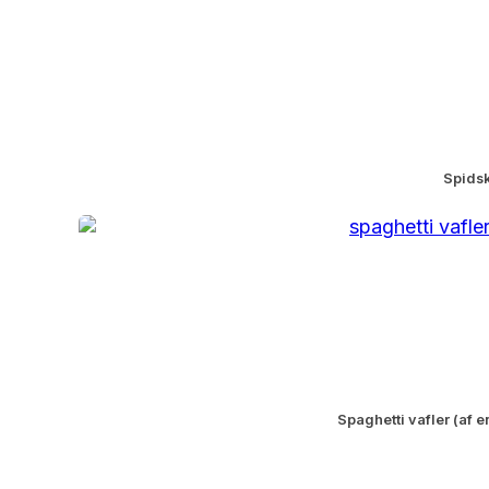
Spidsk
Spaghetti vafler (af e