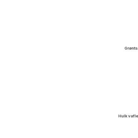
Grønts
Hulk vafl