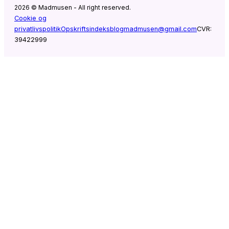
2026 © Madmusen - All right reserved.
Cookie og
privatlivspolitik
Opskriftsindeks
blogmadmusen@gmail.com
CVR:
39422999