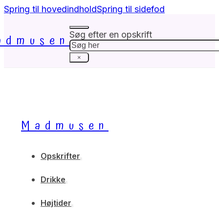
Spring til hovedindhold
Spring til sidefod
Søg efter en opskrift
admusen
Søg
×
Madmusen
Opskrifter
Drikke
Højtider