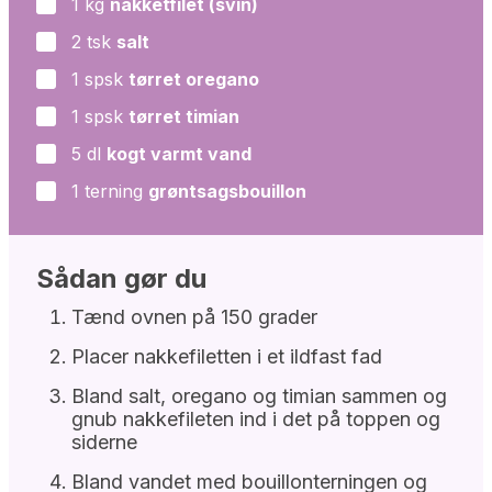
1
kg
nakketfilet (svin)
▢
2
tsk
salt
▢
1
spsk
tørret oregano
▢
1
spsk
tørret timian
▢
5
dl
kogt varmt vand
▢
1
terning
grøntsagsbouillon
▢
Sådan gør du
Tænd ovnen på 150 grader
Placer nakkefiletten i et ildfast fad
Bland salt, oregano og timian sammen og
gnub nakkefileten ind i det på toppen og
siderne
Bland vandet med bouillonterningen og