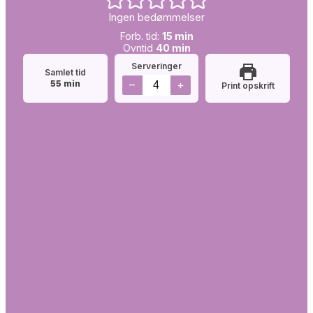
Ingen bedømmelser
Forb.
minutter
Forb. tid:
15
min
tid:
Simretid:
minutter
Ovntid
40
min
Serveringer
Samlet tid
minutter
–
+
55
min
Print opskrift