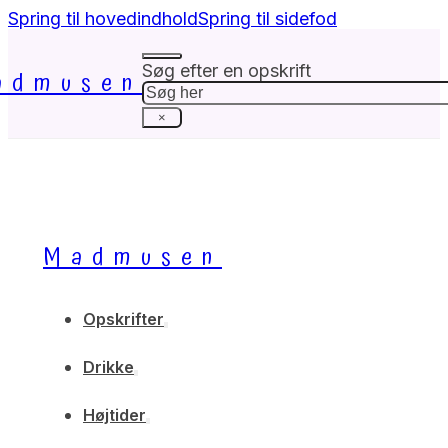
Spring til hovedindhold
Spring til sidefod
Søg efter en opskrift
admusen
Søg
×
Madmusen
Opskrifter
Drikke
Højtider