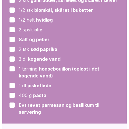
2
stk
gulerødder, skrællet og skåret i skiver
▢
1/2
stk
blomkål, skåret i buketter
▢
1/2
helt
hvidløg
▢
2
spsk
olie
▢
Salt og peber
▢
2
tsk
sød paprika
▢
3
dl
kogende vand
▢
1
terning
hønsebouillon (opløst i det
▢
kogende vand)
1
dl
piskefløde
▢
400
g
pasta
▢
Evt revet parmesan og basilikum til
▢
servering