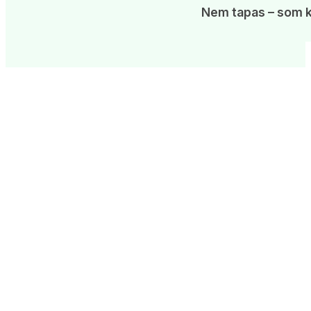
Nem tapas – som k
Kommentarer til opskriften
Skriv en kommentar 
Navn *
E-mail *
Bedømmelse af opskrift
Kommentar
*