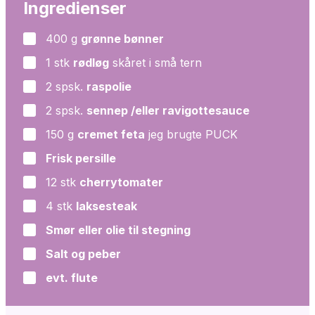
Ingredienser
400
g
grønne bønner
▢
1
stk
rødløg
skåret i små tern
▢
2
spsk.
raspolie
▢
2
spsk.
sennep /eller ravigottesauce
▢
150
g
cremet feta
jeg brugte PUCK
▢
Frisk persille
▢
12
stk
cherrytomater
▢
4
stk
laksesteak
▢
Smør eller olie til stegning
▢
Salt og peber
▢
evt. flute
▢