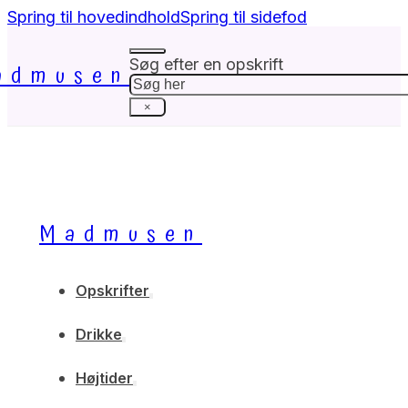
Spring til hovedindhold
Spring til sidefod
Søg efter en opskrift
admusen
Søg
×
Madmusen
Opskrifter
Drikke
Højtider