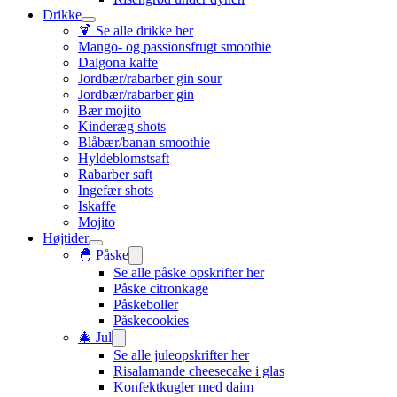
Drikke
🍹 Se alle drikke her
Mango- og passionsfrugt smoothie
Dalgona kaffe
Jordbær/rabarber gin sour
Jordbær/rabarber gin
Bær mojito
Kinderæg shots
Blåbær/banan smoothie
Hyldeblomstsaft
Rabarber saft
Ingefær shots
Iskaffe
Mojito
Højtider
🐣 Påske
Se alle påske opskrifter her
Påske citronkage
Påskeboller
Påskecookies
🎄 Jul
Se alle juleopskrifter her
Risalamande cheesecake i glas
Konfektkugler med daim