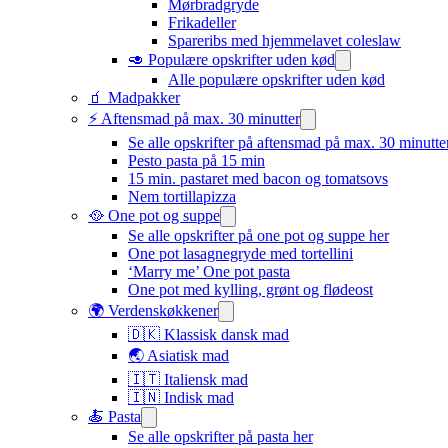
Mørbradgryde
Frikadeller
Spareribs med hjemmelavet coleslaw
🥑 Populære opskrifter uden kød
Alle populære opskrifter uden kød
🧃 Madpakker
⚡ Aftensmad på max. 30 minutter
Se alle opskrifter på aftensmad på max. 30 minutte
Pesto pasta på 15 min
15 min. pastaret med bacon og tomatsovs
Nem tortillapizza
🥘 One pot og suppe
Se alle opskrifter på one pot og suppe her
One pot lasagnegryde med tortellini
‘Marry me’ One pot pasta
One pot med kylling, grønt og flødeost
🌍 Verdenskøkkener
🇩🇰 Klassisk dansk mad
🌏 Asiatisk mad
🇮🇹 Italiensk mad​
🇮🇳 Indisk mad​
🍝 Pasta
Se alle opskrifter på pasta her