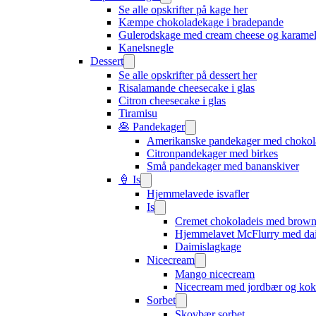
Se alle opskrifter på kage her
Kæmpe chokoladekage i bradepande
Gulerodskage med cream cheese og karame
Kanelsnegle
Dessert
Se alle opskrifter på dessert her
Risalamande cheesecake i glas
Citron cheesecake i glas
Tiramisu
🥞 Pandekager
Amerikanske pandekager med chokol
Citronpandekager med birkes
Små pandekager med bananskiver
🍦 Is
Hjemmelavede isvafler
Is
Cremet chokoladeis med browni
Hjemmelavet McFlurry med da
Daimislagkage
Nicecream
Mango nicecream
Nicecream med jordbær og kok
Sorbet
Skovbær sorbet