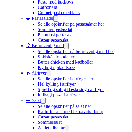
Pasta med kødsovs
Carbonara
Cremet pasta med laks
🥗 Pastasalater
Se alle opskrifter på pastasalater her
Sommer pastasalat
Pikantost pastasalat
Cæsar pastasalat
🎈 Børnevenlig mad
Se alle opskrifter på børnevenlig mad her
Spidskålsfrikadeller
Butter chicken med kødboller
Kylling i pikantsovs
🔥 Airfryer
Se alle opskrifter i airfryer her
Hel kylling i airfryer
Sprød og saftig flæskesteg i airfryer
Indbagt pizza i airfryer
🥗 Salat
Se alle opskrifter på salat her
Kartoffelsalat med feta-avokadodip
Cæsar pastasalat
Sommersalat
Andet tilbehør