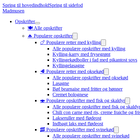
Spring til hovedindhold
Spring til sidefod
Madmusen
Opskrifter
🍽️ Alle opskrifter
🔥 Populære opskrifter
🍗 Populære retter med kylling
Alle populære opskrifter med kylling
Kylling-karry med frysegrønt
Kyllingekødboller i fad med pikantost sovs
Kyllingelasagne
🥩 Populære retter med oksekød
Alle populære opskrifter med oksekød
Lasagne
Bøf bearnaise med fritter og bønner
Cremet bolognese
🍣 Populære opskrifter med fisk og skaldyr
Alle populære opskrifter med fisk og skaldy
Chili con carne med ris, creme fraiche og fr
Lakseruller med flødeost
Indbagt laks med flødeost
🥓 Populære opskrifter med svinekød
Alle populære opskrifter med svinekød