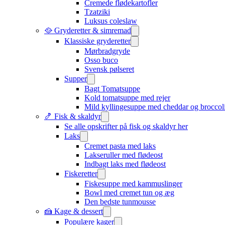
Cremede flødekartofler
Tzatziki
Luksus coleslaw
🥘 Gryderetter & simremad
Klassiske gryderetter
Mørbradgryde
Osso buco
Svensk pølseret
Supper
Bagt Tomatsuppe
Kold tomatsuppe med rejer
Mild kyllingesuppe med cheddar og broccol
🍤 Fisk & skaldyr
Se alle opskrifter på fisk og skaldyr her
Laks
Cremet pasta med laks
Lakseruller med flødeost
Indbagt laks med flødeost
Fiskeretter
Fiskesuppe med kammuslinger
Bowl med cremet tun og æg
Den bedste tunmousse
🍰 Kage & dessert
Populære kager