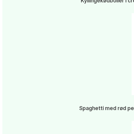
Kyllingekødboller i
Spaghetti med rød pes