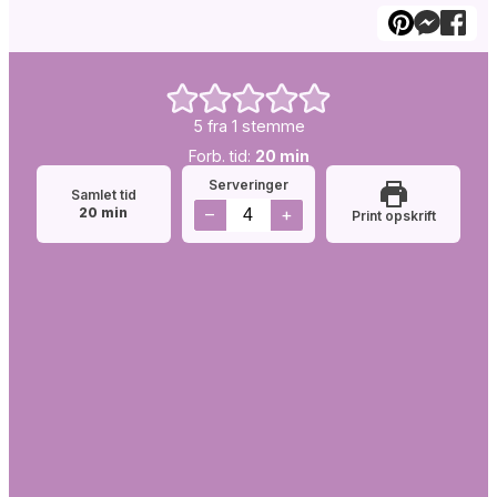
5
fra 1 stemme
Forb.
minutter
Forb. tid:
20
min
tid:
Serveringer
Samlet tid
minutter
–
+
20
min
Print opskrift