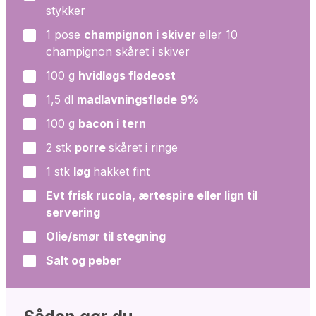
stykker
1
pose
champignon i skiver
eller 10
▢
champignon skåret i skiver
100
g
hvidløgs flødeost
▢
1,5
dl
madlavningsfløde 9%
▢
100
g
bacon i tern
▢
2
stk
porre
skåret i ringe
▢
1
stk
løg
hakket fint
▢
Evt frisk rucola, ærtespire eller lign til
▢
servering
Olie/smør til stegning
▢
Salt og peber
▢