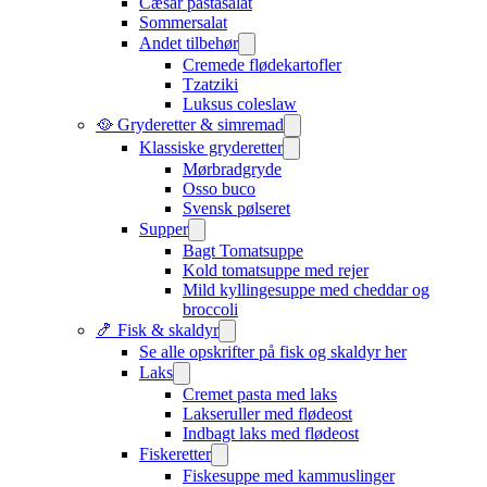
Cæsar pastasalat
Sommersalat
Andet tilbehør
Cremede flødekartofler
Tzatziki
Luksus coleslaw
🥘 Gryderetter & simremad
Klassiske gryderetter
Mørbradgryde
Osso buco
Svensk pølseret
Supper
Bagt Tomatsuppe
Kold tomatsuppe med rejer
Mild kyllingesuppe med cheddar og
broccoli
🍤 Fisk & skaldyr
Se alle opskrifter på fisk og skaldyr her
Laks
Cremet pasta med laks
Lakseruller med flødeost
Indbagt laks med flødeost
Fiskeretter
Fiskesuppe med kammuslinger