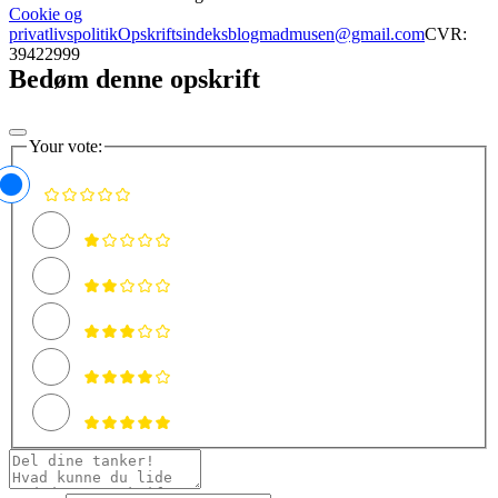
Cookie og
privatlivspolitik
Opskriftsindeks
blogmadmusen@gmail.com
CVR:
39422999
Bedøm denne opskrift
Your vote: