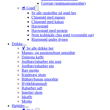
Greenie (grøntsagssmoothie)
🥣 Grød
Se alle opskrifter på grød her
Chiagrød med mango
Chiagrød med kakao
Havregrød
Havregrød med protein
Nem koldskåls chia grød (overnight oat)
Risengrød under dynen
Drikke
🍹 Se alle drikke her
Mango- og passionsfrugt smoothie
Dalgona kaffe
Jordbær/rabarber gin sour
Jordbær/rabarber gin
Bær mojito
Kinderæg shots
Blåbær/banan smoothie
Hyldeblomstsaft
Rabarber saft
Ingefær shots
Iskaffe
Mojito
Højtider