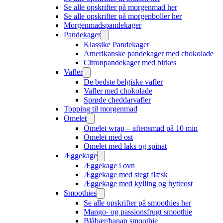
Se alle opskrifter på morgenmad her
Se alle opskrifter på morgenboller her
Morgenmadspandekager
Pandekager
Klassike Pandekager
Amerikanske pandekager med chokolade
Citronpandekager med birkes
Vafler
De bedste belgiske vafler
Vafler med chokolade
Sprøde cheddarvafler
Topping til morgenmad
Omelet
Omelet wrap – aftensmad på 10 min
Omelet med ost
Omelet med laks og spinat
Æggekage
Æggekage i ovn
Æggekage med stegt flæsk
Æggekage med kylling og hytteost
Smoothies
Se alle opskrifter på smoothies her
Mango- og passionsfrugt smoothie
Blåbær/banan smoothie