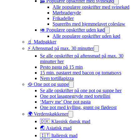
🥓 Populære opskrifter med svinekød
Alle populære opskrifter med svinekød
Mørbradgryde
Frikadeller
Spareribs med hjemmelavet coleslaw
🥑 Populære opskrifter uden kød
Alle populære opskrifter uden kød
🧃 Madpakker
⚡ Aftensmad på max. 30 minutter
Se alle opskrifter på aftensmad på max. 30
minutter her
Pesto pasta på 15 min
15 min. pastaret med bacon og tomatsovs
Nem tortillapizza
🥘 One pot og suppe
Se alle opskrifter på one pot og suppe her
One pot lasagnegryde med tortellini
‘Marry me’ One pot pasta
One pot med kylling, grønt og flødeost
🌍 Verdenskøkkener
🇩🇰 Klassisk dansk mad
🌏 Asiatisk mad
🇮🇹 Italiensk mad​