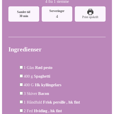
4
fra 1 stemme
Serveringer
Samlet tid
minutter
30
min
4
Print opskrift
Ingredienser
▢
1
Glas
Rød pesto
▢
400
g
Spaghetti
▢
400
G
Hk kyllingefars
▢
3
Skiver
Bacon
▢
1
Håndfuld
Frisk persille , hk fint
▢
2
Fed
Hvidløg , hk fint