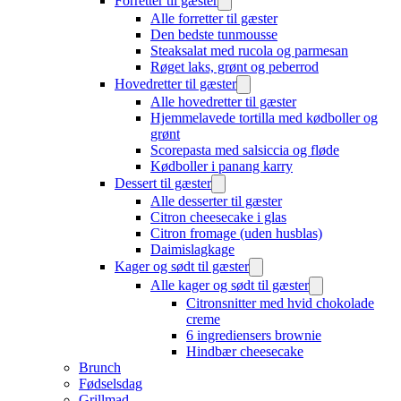
Forretter til gæster
Alle forretter til gæster
Den bedste tunmousse
Steaksalat med rucola og parmesan
Røget laks, grønt og peberrod
Hovedretter til gæster
Alle hovedretter til gæster
Hjemmelavede tortilla med kødboller og
grønt
Scorepasta med salsiccia og fløde
Kødboller i panang karry
Dessert til gæster
Alle desserter til gæster
Citron cheesecake i glas
Citron fromage (uden husblas)
Daimislagkage
Kager og sødt til gæster
Alle kager og sødt til gæster
Citronsnitter med hvid chokolade
creme
6 ingrediensers brownie
Hindbær cheesecake
Brunch
Fødselsdag
Grillmad