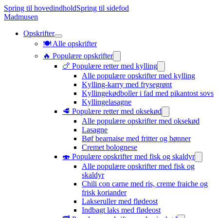
Spring til hovedindhold
Spring til sidefod
Madmusen
Opskrifter
🍽️ Alle opskrifter
🔥 Populære opskrifter
🍗 Populære retter med kylling
Alle populære opskrifter med kylling
Kylling-karry med frysegrønt
Kyllingekødboller i fad med pikantost sovs
Kyllingelasagne
🥩 Populære retter med oksekød
Alle populære opskrifter med oksekød
Lasagne
Bøf bearnaise med fritter og bønner
Cremet bolognese
🍣 Populære opskrifter med fisk og skaldyr
Alle populære opskrifter med fisk og
skaldyr
Chili con carne med ris, creme fraiche og
frisk koriander
Lakseruller med flødeost
Indbagt laks med flødeost