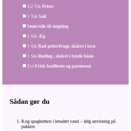
▢
1/2
Tsk
Peber
▢
1
Tsk
Salt
▢
Smør/olie til stegning
▢
1
Stk
Æg
▢
1
Stk
Rød peberfrugt, skåret i tern
▢
1
Stk
Rødløg , skåret i tynde både
▢
Evt
Frisk basilkum og parmesan
Sådan gør du
Kog spaghettien i letsaltet vand – følg anvisning på
pakken