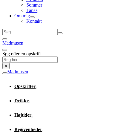
Sommer
Tapas
Om mig
Kontakt
Søg
Madmusen
Søg efter en opskrift
Søg
×
Madmusen
Opskrifter
Drikke
Højtider
Begivenheder