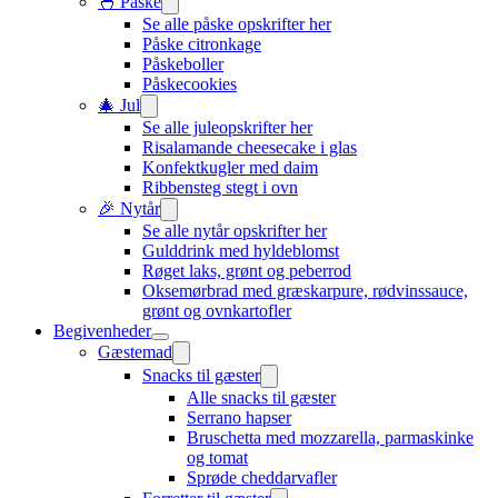
🐣 Påske
Se alle påske opskrifter her
Påske citronkage
Påskeboller
Påskecookies
🎄 Jul
Se alle juleopskrifter her
Risalamande cheesecake i glas
Konfektkugler med daim
Ribbensteg stegt i ovn
🎉 Nytår
Se alle nytår opskrifter her
Gulddrink med hyldeblomst
Røget laks, grønt og peberrod
Oksemørbrad med græskarpure, rødvinssauce,
grønt og ovnkartofler
Begivenheder
Gæstemad
Snacks til gæster
Alle snacks til gæster
Serrano hapser
Bruschetta med mozzarella, parmaskinke
og tomat
Sprøde cheddarvafler