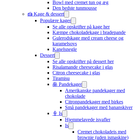
Bowl med cremet tun og æg
Den bedste tunmousse
🍰 Kage & dessert
Populære kager
Se alle opskrifter på kage her
Kæmpe chokoladekage i bradepande
Gulerodskage med cream cheese og
karamelsovs
Kanelsnegle
Dessert
Se alle opskrifter på dessert her
Risalamande cheesecake i glas
Citron cheesecake i glas
Tiramisu
🥞 Pandekager
Amerikanske pandekager med
chokolade
Citronpandekager med birkes
Små pandekager med bananskiver
🍦 Is
Hjemmelavede isvafler
Is
Cremet chokoladeis med
brownie (uden ismaskine)