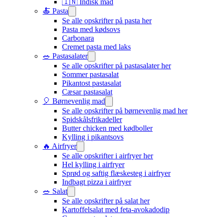
🇮🇳 Indisk mad​
🍝 Pasta
Se alle opskrifter på pasta her
Pasta med kødsovs
Carbonara
Cremet pasta med laks
🥗 Pastasalater
Se alle opskrifter på pastasalater her
Sommer pastasalat
Pikantost pastasalat
Cæsar pastasalat
🎈 Børnevenlig mad
Se alle opskrifter på børnevenlig mad her
Spidskålsfrikadeller
Butter chicken med kødboller
Kylling i pikantsovs
🔥 Airfryer
Se alle opskrifter i airfryer her
Hel kylling i airfryer
Sprød og saftig flæskesteg i airfryer
Indbagt pizza i airfryer
🥗 Salat
Se alle opskrifter på salat her
Kartoffelsalat med feta-avokadodip