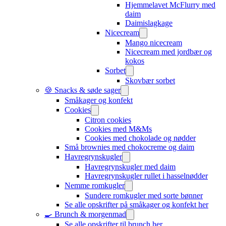
Hjemmelavet McFlurry med
daim
Daimislagkage
Nicecream
Mango nicecream
Nicecream med jordbær og
kokos
Sorbet
Skovbær sorbet
🍪 Snacks & søde sager
Småkager og konfekt
Cookies
Citron cookies
Cookies med M&Ms
Cookies med chokolade og nødder
Små brownies med chokocreme og daim
Havregrynskugler
Havregrynskugler med daim
Havregrynskugler rullet i hasselnødder
Nemme romkugler
Sundere romkugler med sorte bønner
Se alle opskrifter på småkager og konfekt her
🍳 Brunch & morgenmad
Se alle opskrifter til brunch her