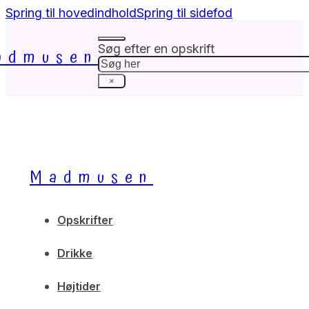
Spring til hovedindhold
Spring til sidefod
Søg efter en opskrift
admusen
Søg
×
Madmusen
Opskrifter
Drikke
Højtider