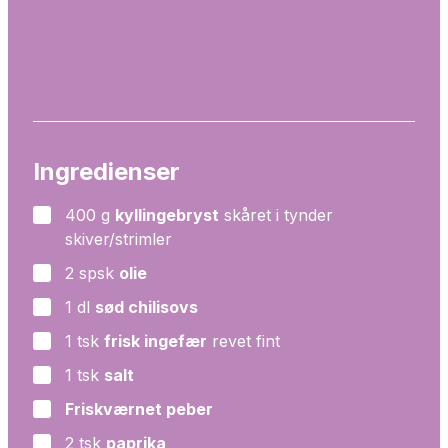
Ingredienser
400
g
kyllingebryst
skåret i tynder
▢
skiver/strimler
2
spsk
olie
▢
1
dl
sød chilisovs
▢
1
tsk
frisk ingefær
revet fint
▢
1
tsk
salt
▢
Friskværnet peber
▢
2
tsk
paprika
▢