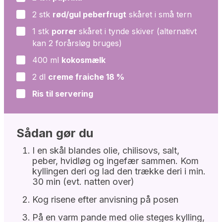
2
stk
rød/gul peberfrugt
skåret i små tern
▢
1
stk
porrer
skåret i tynde skiver (alternativt
▢
kan 2 forårsløg bruges)
400
ml
kokosmælk
▢
2
dl
creme fraiche 18 %
▢
Ris til servering
▢
Sådan gør du
I en skål blandes olie, chilisovs, salt,
peber, hvidløg og ingefær sammen. Kom
kyllingen deri og lad den trække deri i min.
30 min (evt. natten over)
Kog risene efter anvisning på posen
På en varm pande med olie steges kylling,