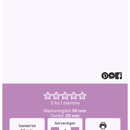
5
fra 1 stemme
Simretid:
minutter
Marineringstid
30
min
Ovntid:
minutter
Ovntid:
20
min
Serveringer
Samlet tid