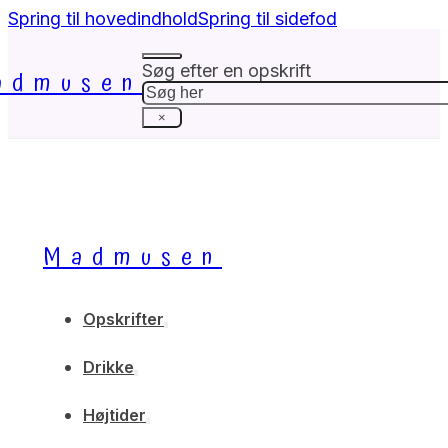
Spring til hovedindhold
Spring til sidefod
Søg efter en opskrift
admusen
Søg
×
Madmusen
Opskrifter
Drikke
Højtider