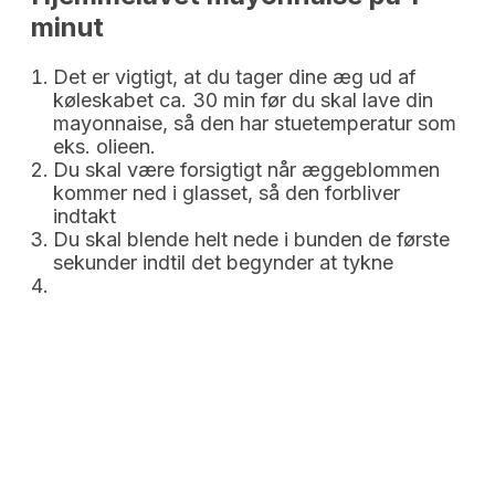
minut
Det er vigtigt, at du tager dine æg ud af
køleskabet ca. 30 min før du skal lave din
mayonnaise, så den har stuetemperatur som
eks. olieen.
Du skal være forsigtigt når æggeblommen
kommer ned i glasset, så den forbliver
indtakt
Du skal blende helt nede i bunden de første
sekunder indtil det begynder at tykne
Jeg bruger hele friske æg (ikke
pasteuriserede) i denne opskrift, da det
fungerer bedst, når man laver det i stavblender.
Jævnfør Fødevarestyrelsen er det sikkert at
bruge rå æg i eks. hjemmelavet is eller mayo.
Skal du lave mad til små børn, syge eller ældre
anbefaler de pasteuriserede æg
Se deres
guidelines her