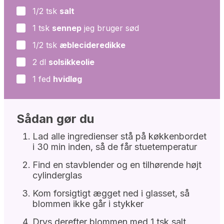
1/2
tsk
salt
▢
1
tsk
sennep
jeg bruger sød
▢
1/2
tsk
æblecideredikke
▢
2
dl
solsikkeolie
▢
1
fed
hvidløg
▢
Sådan gør du
Lad alle ingredienser stå på køkkenbordet
i 30 min inden, så de får stuetemperatur
Find en stavblender og en tilhørende højt
cylinderglas
Kom forsigtigt ægget ned i glasset, så
blommen ikke går i stykker
Drys derefter blommen med 1 tsk salt