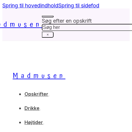
Spring til hovedindhold
Spring til sidefod
Søg efter en opskrift
admusen
Søg
×
Madmusen
Opskrifter
Drikke
Højtider