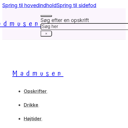
Spring til hovedindhold
Spring til sidefod
Søg efter en opskrift
admusen
Søg
×
Madmusen
Opskrifter
Drikke
Højtider