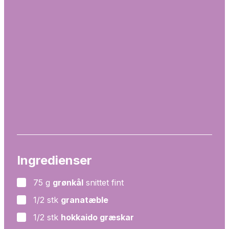
Ingredienser
75
g
grønkål
snittet fint
▢
1/2
stk
granatæble
▢
1/2
stk
hokkaido græskar
▢