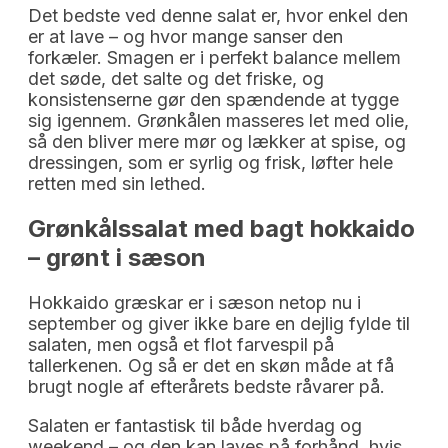
Det bedste ved denne salat er, hvor enkel den
er at lave – og hvor mange sanser den
forkæler. Smagen er i perfekt balance mellem
det søde, det salte og det friske, og
konsistenserne gør den spændende at tygge
sig igennem. Grønkålen masseres let med olie,
så den bliver mere mør og lækker at spise, og
dressingen, som er syrlig og frisk, løfter hele
retten med sin lethed.
Grønkålssalat med bagt hokkaido 
– grønt i sæson
Hokkaido græskar er i sæson netop nu i
september og giver ikke bare en dejlig fylde til
salaten, men også et flot farvespil på
tallerkenen. Og så er det en skøn måde at få
brugt nogle af efterårets bedste råvarer på.
Salaten er fantastisk til både hverdag og
weekend – og den kan laves på forhånd, hvis