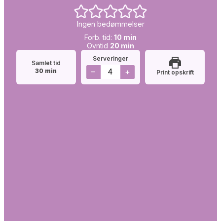
Ingen bedømmelser
Forb.
minutter
Forb. tid:
10
min
tid:
Simretid:
minutter
Ovntid
20
min
Serveringer
Samlet tid
minutter
–
+
30
min
Print opskrift