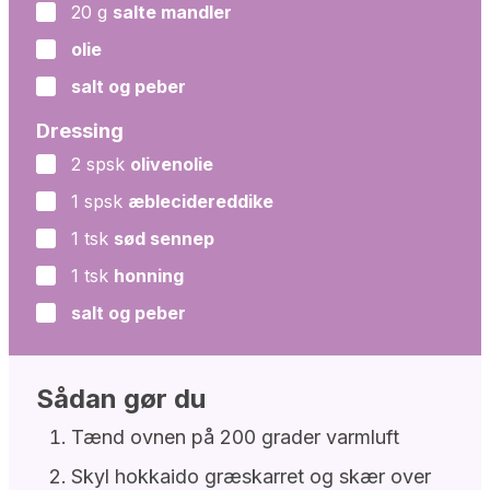
20
g
salte mandler
▢
olie
▢
salt og peber
▢
Dressing
2
spsk
olivenolie
▢
1
spsk
æblecidereddike
▢
1
tsk
sød sennep
▢
1
tsk
honning
▢
salt og peber
▢
Sådan gør du
Tænd ovnen på 200 grader varmluft
Skyl hokkaido græskarret og skær over