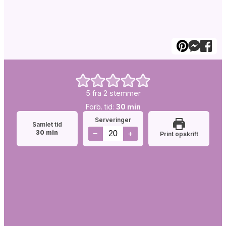
5
fra
2
stemmer
Forb.
minutter
Forb. tid:
30
min
tid:
Serveringer
Samlet tid
minutter
–
+
30
min
Print opskrift