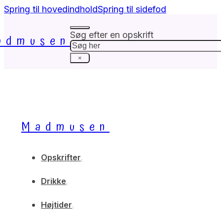
Spring til hovedindhold
Spring til sidefod
Søg efter en opskrift
admusen
Søg
×
Madmusen
Opskrifter
Drikke
Højtider