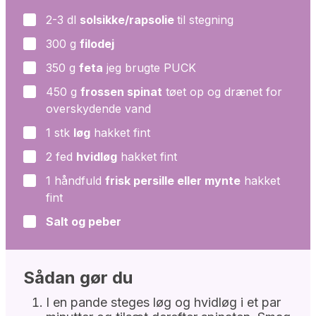
2-3
dl
solsikke/rapsolie
til stegning
▢
300
g
filodej
▢
350
g
feta
jeg brugte PUCK
▢
450
g
frossen spinat
tøet op og drænet for
▢
overskydende vand
1
stk
løg
hakket fint
▢
2
fed
hvidløg
hakket fint
▢
1
håndfuld
frisk persille eller mynte
hakket
▢
fint
Salt og peber
▢
Sådan gør du
I en pande steges løg og hvidløg i et par