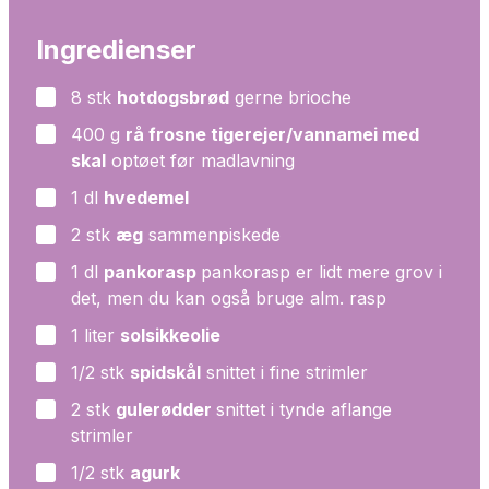
Ingredienser
8
stk
hotdogsbrød
gerne brioche
▢
400
g
rå frosne tigerejer/vannamei med
▢
skal
optøet før madlavning
1
dl
hvedemel
▢
2
stk
æg
sammenpiskede
▢
1
dl
pankorasp
pankorasp er lidt mere grov i
▢
det, men du kan også bruge alm. rasp
1
liter
solsikkeolie
▢
1/2
stk
spidskål
snittet i fine strimler
▢
2
stk
gulerødder
snittet i tynde aflange
▢
strimler
1/2
stk
agurk
▢