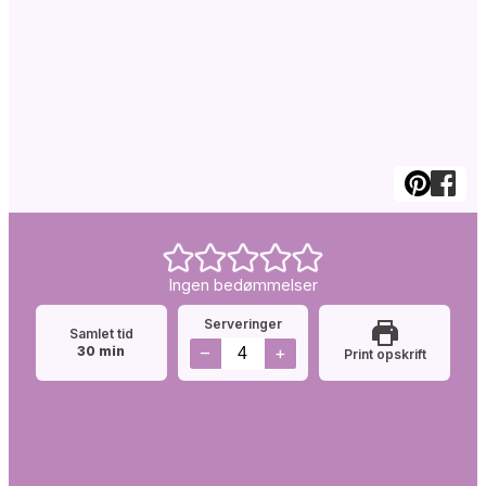
Ingen bedømmelser
Serveringer
Samlet tid
minutter
–
+
30
min
Print opskrift