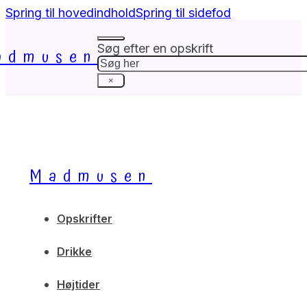
Spring til hovedindhold
Spring til sidefod
Søg efter en opskrift
admusen
Søg
×
Madmusen
Opskrifter
Drikke
Højtider