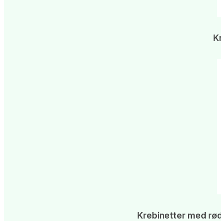
K
Krebinetter med rød