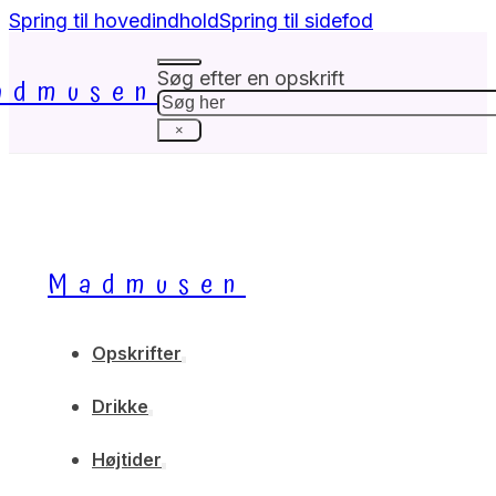
Spring til hovedindhold
Spring til sidefod
Søg efter en opskrift
admusen
Søg
×
Madmusen
Opskrifter
Drikke
Højtider