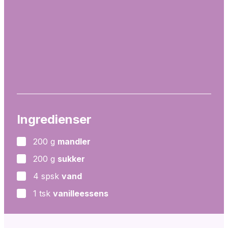
Ingredienser
200
g
mandler
▢
200
g
sukker
▢
4
spsk
vand
▢
1
tsk
vanilleessens
▢