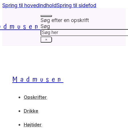
Spring til hovedindhold
Spring til sidefod
Søg efter en opskrift
admusen
Søg
×
Madmusen
Opskrifter
Drikke
Højtider