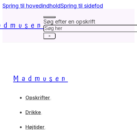
Spring til hovedindhold
Spring til sidefod
Søg efter en opskrift
admusen
Søg
×
Madmusen
Opskrifter
Drikke
Højtider