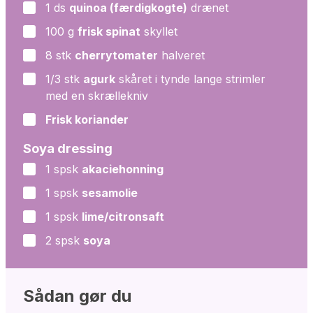
1
ds
quinoa (færdigkogte)
drænet
▢
100
g
frisk spinat
skyllet
▢
8
stk
cherrytomater
halveret
▢
1/3
stk
agurk
skåret i tynde lange strimler
▢
med en skrællekniv
Frisk koriander
▢
Soya dressing
1
spsk
akaciehonning
▢
1
spsk
sesamolie
▢
1
spsk
lime/citronsaft
▢
2
spsk
soya
▢
Sådan gør du