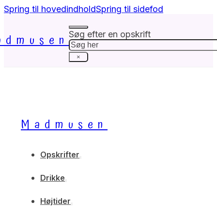
Spring til hovedindhold
Spring til sidefod
Søg efter en opskrift
admusen
Søg
×
Madmusen
Opskrifter
Drikke
Højtider