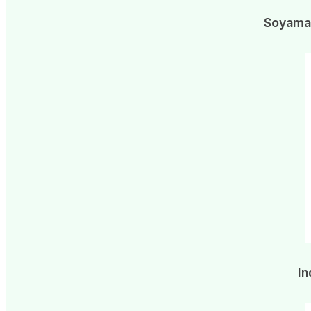
Soyamar
In