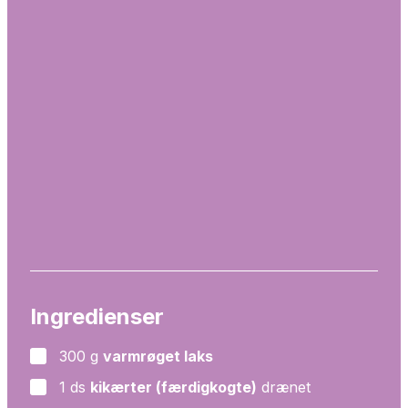
Ingredienser
300
g
varmrøget laks
▢
1
ds
kikærter (færdigkogte)
drænet
▢