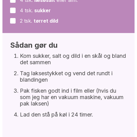
4
tsk.
læsøsalt
eller alm.
▢
4
tsk.
sukker
▢
2
tsk.
tørret dild
▢
Sådan gør du
Kom sukker, salt og dild i en skål og bland
det sammen
Tag laksestykket og vend det rundt i
blandingen
Pak fisken godt ind i film eller (hvis du
som jeg har en vakuum maskine, vakuum
pak laksen)
Lad den stå på køl i 24 timer.