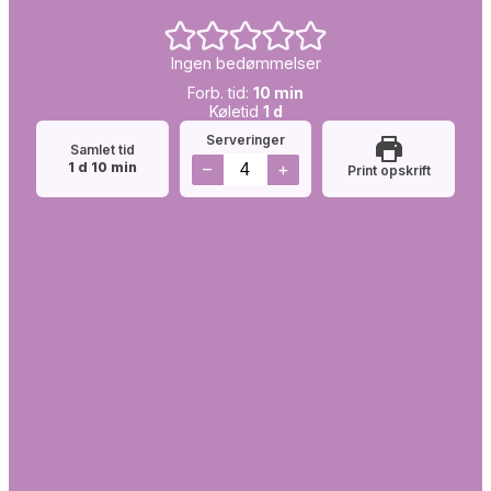
Ingen bedømmelser
Forb.
minutter
Forb. tid:
10
min
tid:
Simretid:
dag
Køletid
1
d
Serveringer
Samlet tid
dag
minutter
–
+
1
d
10
min
Print opskrift