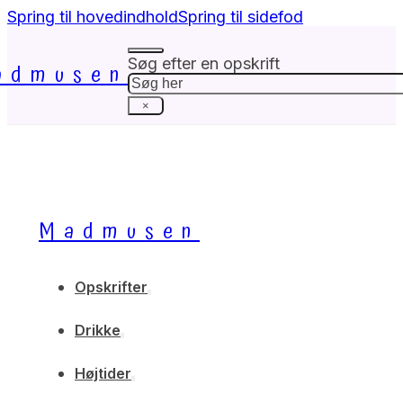
Spring til hovedindhold
Spring til sidefod
Søg efter en opskrift
admusen
Søg
×
Madmusen
Opskrifter
Drikke
Højtider