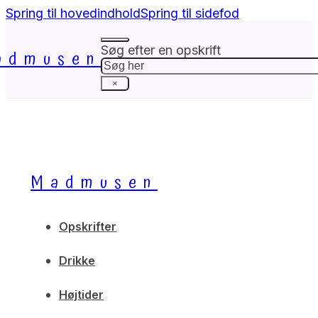
Spring til hovedindhold
Spring til sidefod
Søg efter en opskrift
admusen
Søg
×
Madmusen
Opskrifter
Drikke
Højtider