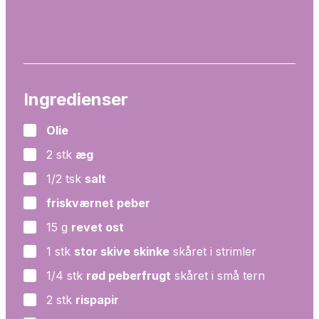
Ingredienser
Olie
▢
2
stk
æg
▢
1/2
tsk
salt
▢
friskværnet peber
▢
15
g
revet ost
▢
1
stk
stor skive skinke
skåret i strimler
▢
1/4
stk
rød peberfrugt
skåret i små tern
▢
2
stk
rispapir
▢