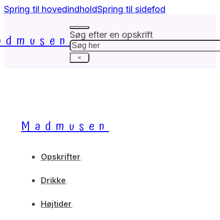
Spring til hovedindhold
Spring til sidefod
Søg efter en opskrift
admusen
Søg
×
Madmusen
Opskrifter
Drikke
Højtider