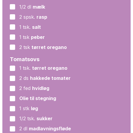
1/2
dl
mælk
▢
2
spsk.
rasp
▢
1
tsk.
salt
▢
1
tsk
peber
▢
2
tsk
tørret oregano
▢
Tomatsovs
1
tsk.
tørret oregano
▢
2
ds
hakkede tomater
▢
2
fed
hvidløg
▢
Olie til stegning
▢
1
stk
løg
▢
1/2
tsk.
sukker
▢
2
dl
madlavningsfløde
▢