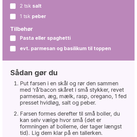
2
tsk
salt
▢
1
tsk
peber
▢
Tilbehør
Pasta eller spaghetti
▢
evt. parmesan og basilikum til toppen
▢
Sådan gør du
Put farsen i en skål og rør den sammen
med ‘rå’bacon skåret i små stykker, revet
parmesan, æg, mælk, rasp, oregano, 1 fed
presset hvidløg, salt og peber.
Farsen formes derefter til små boller, du
kan selv vælge hvor små (det er
formningen af bollerne, der tager længst
tid). Lig dem klar på en tallerken.