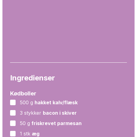
Ingredienser
Kødboller
500
g
hakket kalv/flæsk
▢
3
stykker
bacon i skiver
▢
50
g
friskrevet parmesan
▢
1
stk
æg
▢