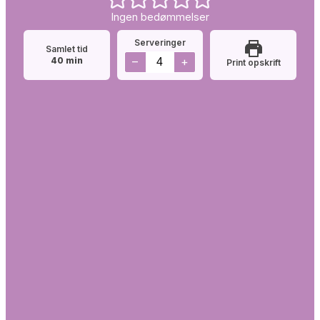
Ingen bedømmelser
Serveringer
Samlet tid
minutter
–
+
40
min
Print opskrift