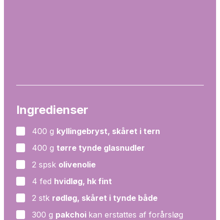
Ingredienser
400
g
kyllingebryst, skåret i tern
▢
400
g
tørre tynde glasnudler
▢
2
spsk
olivenolie
▢
4
fed
hvidløg, hk fint
▢
2
stk
rødløg, skåret i tynde både
▢
300
g
pakchoi
kan erstattes af forårsløg
▢