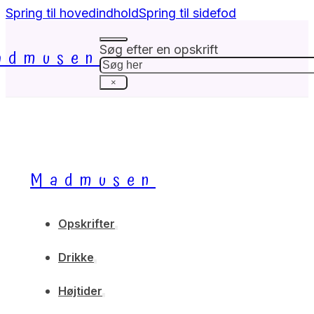
Spring til hovedindhold
Spring til sidefod
Søg efter en opskrift
admusen
Søg
×
Madmusen
Opskrifter
Drikke
Højtider