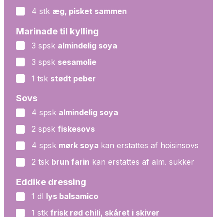
4
stk
æg, pisket sammen
▢
Marinade til kylling
3
spsk
almindelig soya
▢
3
spsk
sesamolie
▢
1
tsk
stødt peber
▢
Sovs
4
spsk
almindelig soya
▢
2
spsk
fiskesovs
▢
4
spsk
mørk soya
kan erstattes af hoisinsovs
▢
2
tsk
brun farin
kan erstattes af alm. sukker
▢
Eddike dressing
1
dl
lys balsamico
▢
1
stk
frisk rød chili, skåret i skiver
▢