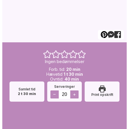
Ingen bedømmelser
Forb.
minutter
Forb. tid:
20
min
Simretid:
tid:
time
minutter
Hævetid
1
t
30
min
Ovntid:
minutter
Ovntid:
40
min
Serveringer
Samlet tid
timer
minutter
–
+
2
t
30
min
Print opskrift