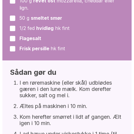
100
g
revet ost
mozzarella, cheddar eller
▢
lign.
50
g
smeltet smør
▢
1/2
fed
hvidløg
hk fint
▢
Flagesalt
▢
Frisk persille
hk fint
▢
Sådan gør du
I en røremaskine (eller skål) udblødes
gæren i den lune mælk. Kom derefter
sukker, salt og mel i.
Æltes på maskinen i 10 min.
Kom herefter smørret i lidt af gangen. Ælt
igen i 10 min.
Lad hæve under viskestykke i 1 time (til