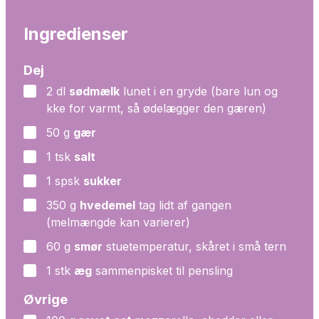
Ingredienser
Dej
2
dl
sødmælk
lunet i en gryde (bare lun og
▢
kke for varmt, så ødelægger den gæren)
50
g
gær
▢
1
tsk
salt
▢
1
spsk
sukker
▢
350
g
hvedemel
tag lidt af gangen
▢
(melmængde kan varierer)
60
g
smør
stuetemperatur, skåret i små tern
▢
1
stk
æg
sammenpisket til pensling
▢
Øvrige