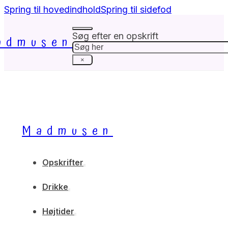
Spring til hovedindhold
Spring til sidefod
Søg efter en opskrift
admusen
Søg
×
Madmusen
Opskrifter
Drikke
Højtider