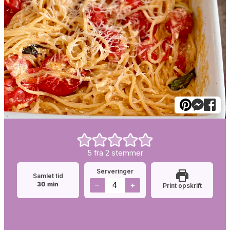
5
fra
2
stemmer
Serveringer
Samlet tid
minutter
–
+
30
min
Print opskrift