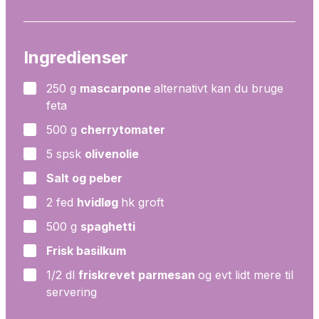
Ingredienser
250
g
mascarpone
alternativt kan du bruge
▢
feta
500
g
cherrytomater
▢
5
spsk
olivenolie
▢
Salt og peber
▢
2
fed
hvidløg
hk groft
▢
500
g
spaghetti
▢
Frisk basilkum
▢
1/2
dl
friskrevet parmesan
og evt lidt mere til
▢
servering