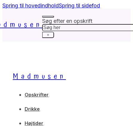
Spring til hovedindhold
Spring til sidefod
Søg efter en opskrift
admusen
Søg
×
Madmusen
Opskrifter
Drikke
Højtider