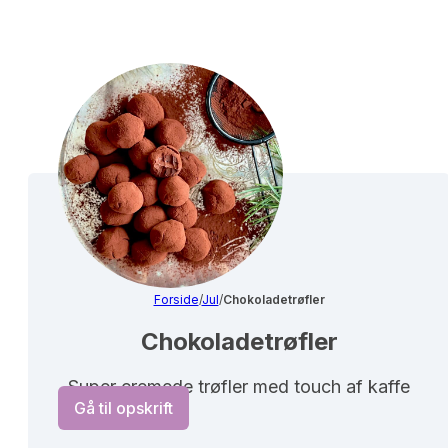
Forside
/
Jul
/
Chokoladetrøfler
Chokoladetrøfler
Super cremede trøfler med touch af kaffe
Gå til opskrift