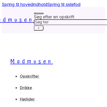
Spring til hovedindhold
Spring til sidefod
Søg efter en opskrift
admusen
Søg
×
Madmusen
Opskrifter
Drikke
Højtider