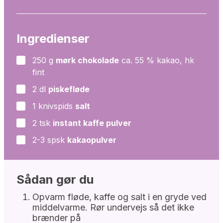
Ingredienser
250
g
mørk chokolade
ca. 55 % kakao, hk
▢
fint
2
dl
piskefløde
▢
1
knivspids
salt
▢
2
tsk
instant kaffe pulver
▢
2-3
spsk
kakaopulver
▢
Sådan gør du
Opvarm fløde, kaffe og salt i en gryde ved
middelvarme. Rør undervejs så det ikke
brænder på